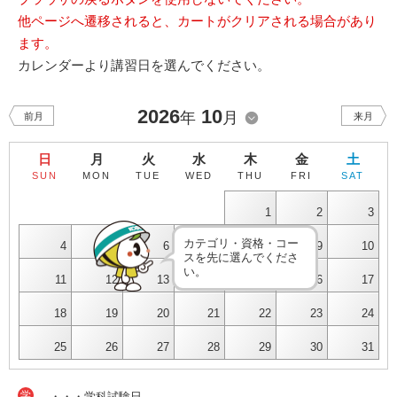
他ページへ遷移されると、カートがクリアされる場合があり
ます。
カレンダーより講習日を選んでください。
2026
10
年
月
前月
来月
日
月
火
水
木
金
土
SUN
MON
TUE
WED
THU
FRI
SAT
1
2
3
カテゴリ・資格・コー
4
5
6
7
8
9
10
スを先に選んでくださ
い。
11
12
13
14
15
16
17
18
19
20
21
22
23
24
25
26
27
28
29
30
31
学
・・・学科試験日