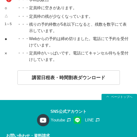
○
・・・定員枠に空きがあります。
△
・・・定員枠の残が少なくなっています。
1～5
・・・残りの予約枠数が5名以下になると、残数を数字にて表
示しています。
●
・・・Webからの予約は締め切りました。電話にて予約を受付
けています。
×
・・・定員枠がいっぱいです。電話にてキャンセル待ちを受付
けしています。
講習日程表・時間割表ダウンロード
ページトップへ
SNS公式アカウント
Youtube
LINE
お問い合わせ・資料請求