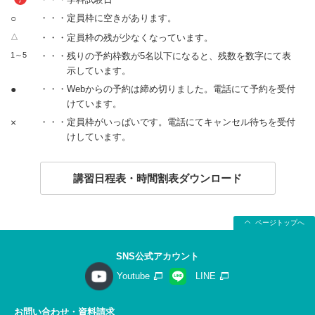
○
・・・定員枠に空きがあります。
△
・・・定員枠の残が少なくなっています。
1～5
・・・残りの予約枠数が5名以下になると、残数を数字にて表
示しています。
●
・・・Webからの予約は締め切りました。電話にて予約を受付
けています。
×
・・・定員枠がいっぱいです。電話にてキャンセル待ちを受付
けしています。
講習日程表・時間割表ダウンロード
ページトップへ
SNS公式アカウント
Youtube
LINE
お問い合わせ・資料請求