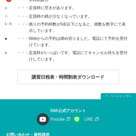
○
・・・定員枠に空きがあります。
△
・・・定員枠の残が少なくなっています。
1～5
・・・残りの予約枠数が5名以下になると、残数を数字にて表
示しています。
●
・・・Webからの予約は締め切りました。電話にて予約を受付
けています。
×
・・・定員枠がいっぱいです。電話にてキャンセル待ちを受付
けしています。
講習日程表・時間割表ダウンロード
ページトップへ
SNS公式アカウント
Youtube
LINE
お問い合わせ・資料請求