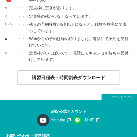
○
・・・定員枠に空きがあります。
△
・・・定員枠の残が少なくなっています。
1～5
・・・残りの予約枠数が5名以下になると、残数を数字にて表
示しています。
●
・・・Webからの予約は締め切りました。電話にて予約を受付
けています。
×
・・・定員枠がいっぱいです。電話にてキャンセル待ちを受付
けしています。
講習日程表・時間割表ダウンロード
ページトップへ
SNS公式アカウント
Youtube
LINE
お問い合わせ・資料請求