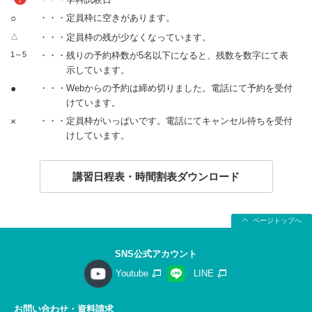
○
・・・定員枠に空きがあります。
△
・・・定員枠の残が少なくなっています。
1～5
・・・残りの予約枠数が5名以下になると、残数を数字にて表
示しています。
●
・・・Webからの予約は締め切りました。電話にて予約を受付
けています。
×
・・・定員枠がいっぱいです。電話にてキャンセル待ちを受付
けしています。
講習日程表・時間割表ダウンロード
ページトップへ
SNS公式アカウント
Youtube
LINE
お問い合わせ・資料請求