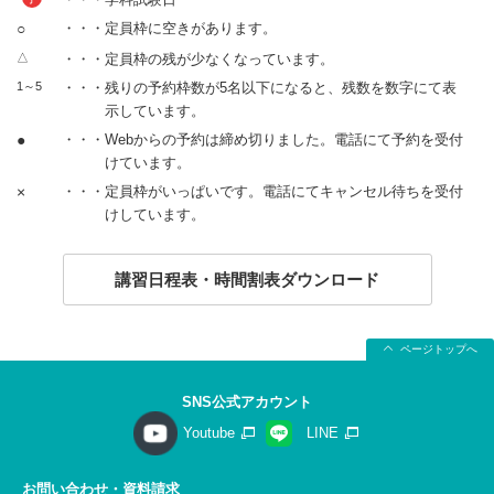
○
・・・定員枠に空きがあります。
△
・・・定員枠の残が少なくなっています。
1～5
・・・残りの予約枠数が5名以下になると、残数を数字にて表
示しています。
●
・・・Webからの予約は締め切りました。電話にて予約を受付
けています。
×
・・・定員枠がいっぱいです。電話にてキャンセル待ちを受付
けしています。
講習日程表・時間割表ダウンロード
ページトップへ
SNS公式アカウント
Youtube
LINE
お問い合わせ・資料請求