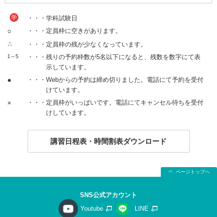
学
・・・学科試験日
○
・・・定員枠に空きがあります。
△
・・・定員枠の残が少なくなっています。
1～5
・・・残りの予約枠数が5名以下になると、残数を数字にて表
示しています。
●
・・・Webからの予約は締め切りました。電話にて予約を受付
けています。
×
・・・定員枠がいっぱいです。電話にてキャンセル待ちを受付
けしています。
講習日程表・時間割表ダウンロード
ページトップへ
SNS公式アカウント
Youtube
LINE