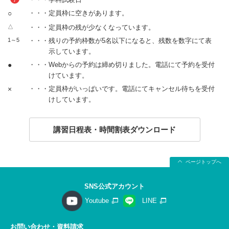
○
・・・定員枠に空きがあります。
△
・・・定員枠の残が少なくなっています。
1～5
・・・残りの予約枠数が5名以下になると、残数を数字にて表
示しています。
●
・・・Webからの予約は締め切りました。電話にて予約を受付
けています。
×
・・・定員枠がいっぱいです。電話にてキャンセル待ちを受付
けしています。
講習日程表・時間割表ダウンロード
ページトップへ
SNS公式アカウント
Youtube
LINE
お問い合わせ・資料請求