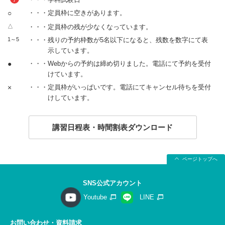
○
・・・定員枠に空きがあります。
△
・・・定員枠の残が少なくなっています。
1～5
・・・残りの予約枠数が5名以下になると、残数を数字にて表
示しています。
●
・・・Webからの予約は締め切りました。電話にて予約を受付
けています。
×
・・・定員枠がいっぱいです。電話にてキャンセル待ちを受付
けしています。
講習日程表・時間割表ダウンロード
ページトップへ
SNS公式アカウント
Youtube
LINE
お問い合わせ・資料請求