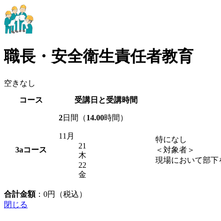
職長・安全衛生責任者教育
空きなし
コース
受講日と受講時間
2
日間（
14.00
時間）
11月
特になし
21
3a
コース
＜対象者＞
木
現場において部下
22
金
合計金額
：
0
円（税込）
閉じる