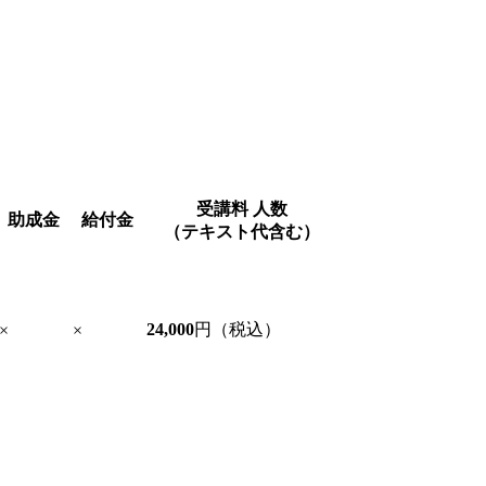
受講料
人数
助成金
給付金
（テキスト代含む）
24,000
円（税込）
×
×