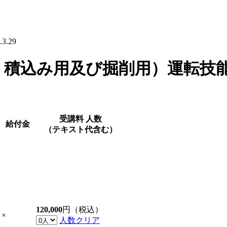
.29
・積込み用及び掘削用）運転技
受講料
人数
給付金
（テキスト代含む）
120,000
円（税込）
×
人数クリア