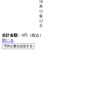
10
木
11
金
12
土
合計金額
：
0
円（税込）
閉じる
予約人数を設定する