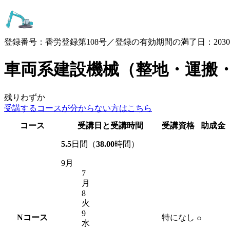
登録番号：香労登録第108号／登録の有効期間の満了日：2030.3
車両系建設機械（整地・運搬
残りわずか
受講するコースが
分からない方はこちら
コース
受講日と受講時間
受講資格
助成金
5.5
日間（
38.00
時間）
9月
7
月
8
火
9
N
コース
特になし
○
水