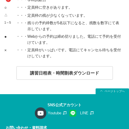
○
・・・定員枠に空きがあります。
△
・・・定員枠の残が少なくなっています。
1～5
・・・残りの予約枠数が5名以下になると、残数を数字にて表
示しています。
●
・・・Webからの予約は締め切りました。電話にて予約を受付
けています。
×
・・・定員枠がいっぱいです。電話にてキャンセル待ちを受付
けしています。
講習日程表・時間割表ダウンロード
ページトップへ
SNS公式アカウント
Youtube
LINE
お問い合わせ・資料請求