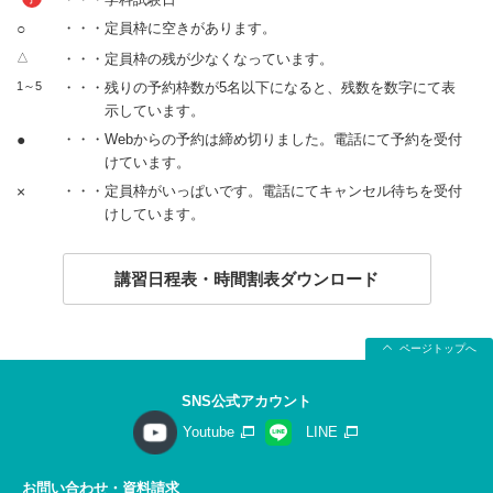
○
・・・定員枠に空きがあります。
△
・・・定員枠の残が少なくなっています。
1～5
・・・残りの予約枠数が5名以下になると、残数を数字にて表
示しています。
●
・・・Webからの予約は締め切りました。電話にて予約を受付
けています。
×
・・・定員枠がいっぱいです。電話にてキャンセル待ちを受付
けしています。
講習日程表・時間割表ダウンロード
ページトップへ
SNS公式アカウント
Youtube
LINE
お問い合わせ・資料請求