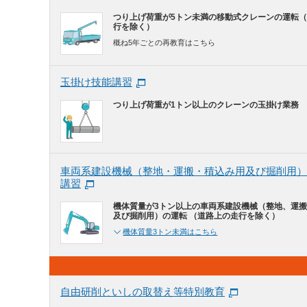
つり上げ荷重が5トン未満の移動式クレーンの運転
行を除く）
概ね5年ごとの再教育はこちら
玉掛け技能講習
つり上げ荷重が1トン以上のクレーンの玉掛け業務
車両系建設機械（整地・運搬・積込み用及び掘削用）
講習
機体質量が3トン以上の車両系建設機械（整地、運
及び掘削用）の運転 （道路上の走行を除く）
機体質量3トン未満はこちら
自由研削といしの取替え等特別教育