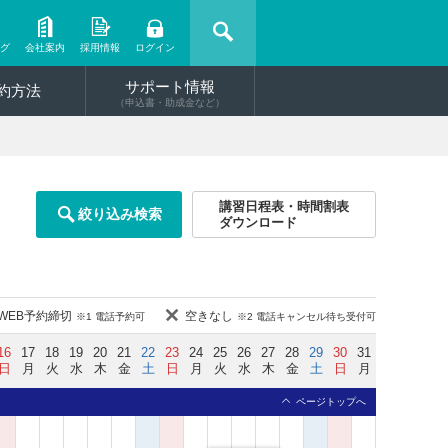
ング
会社案内
採用情報
ログイン
サポート情報
約方法
（申込書・助成金など）
講習日程表・時間割表
絞り込み検索
ダウンロード
WEB予約締切
空きなし
※1 電話予約可
※2 電話キャンセル待ち受付可
16
17
18
19
20
21
22
23
24
25
26
27
28
29
30
31
日
月
火
水
木
金
土
日
月
火
水
木
金
土
日
月
ページトップへ