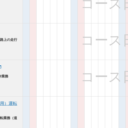
コース
コース
道路上の走行
コース
作業務
用）運転
運転業務（道