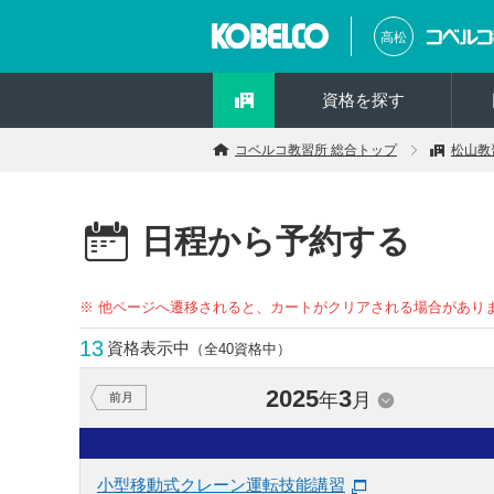
高松
資格を探す
コベルコ教習所 総合トップ
松山教
日程から予約する
※ 他ページへ遷移されると、カートがクリアされる場合があり
13
資格表示中
（全40資格中）
2025
3
年
月
前月
小型移動式クレーン運転技能講習