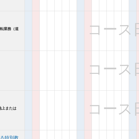
コース
運転業務（道
コース
コース
地上または
る特別教