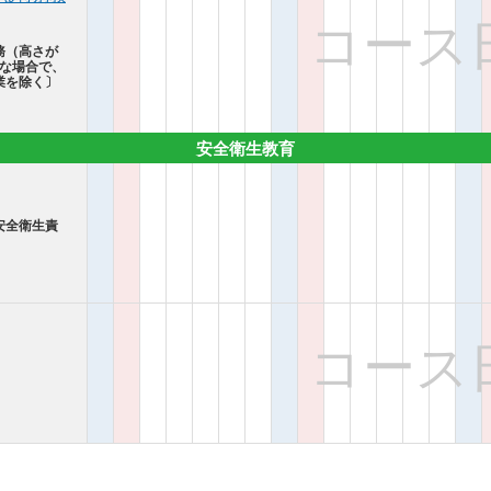
コース
務（高さが
難な場合で、
業を除く〕
安全衛生教育
安全衛生責
コース