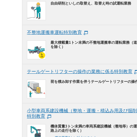
自由研削といしの取替え、取替え時の試運転業務
不整地運搬車運転特別教育
最大積載量1トン未満の不整地運搬車の運転業務（
を除く）
テールゲートリフターの操作の業務に係る特別教育
荷を積み卸す作業を伴うテールゲートリフターの操
小型車両系建設機械（整地・運搬・積込み用及び掘削
特別教育
機体質量3トン未満の車両系建設機械（整地等）の
路上の走行を除く）