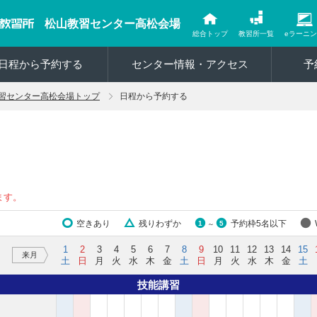
松山教習センター高松会場
総合トップ
教習所一覧
eラーニ
日程から予約する
センター情報・アクセス
予
習センター高松会場トップ
日程から予約する
ます。
空きあり
残りわずか
予約枠5名以下
1
5
～
1
2
3
4
5
6
7
8
9
10
11
12
13
14
15
来月
土
日
月
火
水
木
金
土
日
月
火
水
木
金
土
技能講習