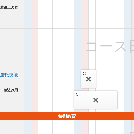
（道路上の走
コース
C
運転技能
搬、積込み用
N
特別教育