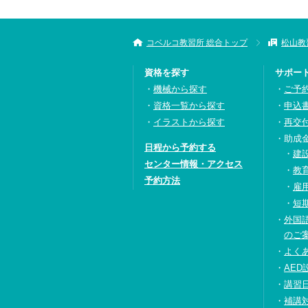
コベルコ教習所 総合トップ
松山教
資格を探す
サポー
機械から探す
ご予
資格一覧から探す
申込
イラストから探す
再交
助成
日程から予約する
建
センター情報・アクセス
教
予約方法
雇
短
外国
のご
よく
AED
講習
補講