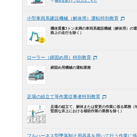
機体質量3トン以上はこちら
小型車両系建設機械（解体用）運転特別教育
機体質量3トン未満の車両系建設機械（解体用）の
路上の走行を除く）
ローラー（締固め用）特別教育
締固め用機械の運転業務
足場の組立て等作業従事者特別教育
足場の組立て、解体または変更の作業に係る業務（
堅固な床上における補助作業の業務を除く）
フルハーネス型墜落制止用器具を用いて行う作業に係