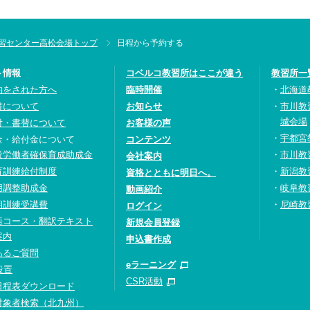
習センター高松会場トップ
日程から予約する
ト情報
コベルコ教習所はここが違う
教習所一
約をされた方へ
臨時開催
北海道
書について
お知らせ
市川教
城会場
付・書替について
お客様の声
宇都宮
金・給付金について
コンテンツ
設労働者確保育成助成金
市川教
会社案内
育訓練給付制度
新潟教
資格とともに明日へ。
用調整助成金
岐阜教
動画紹介
期訓練受講費
尼崎教
ログイン
語コース・翻訳テキスト
新規会員登録
案内
申込書作成
あるご質問
eラーニング
設置
CSR活動
日程表ダウンロード
対象者検索（北九州）