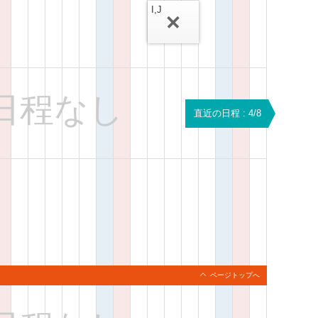
I,J
日程なし
直近の日程 : 4/8
ページトップへ