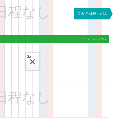
日程なし
直近の日程 : 7/11
ページトップへ
3a
日程なし