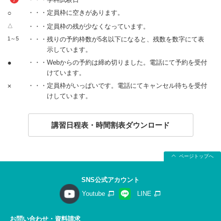
○
・・・定員枠に空きがあります。
△
・・・定員枠の残が少なくなっています。
1～5
・・・残りの予約枠数が5名以下になると、残数を数字にて表
示しています。
●
・・・Webからの予約は締め切りました。電話にて予約を受付
けています。
×
・・・定員枠がいっぱいです。電話にてキャンセル待ちを受付
けしています。
講習日程表・時間割表ダウンロード
ページトップへ
SNS公式アカウント
Youtube
LINE
お問い合わせ・資料請求