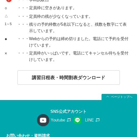
○
・・・定員枠に空きがあります。
△
・・・定員枠の残が少なくなっています。
1～5
・・・残りの予約枠数が5名以下になると、残数を数字にて表
示しています。
●
・・・Webからの予約は締め切りました。電話にて予約を受付
けています。
×
・・・定員枠がいっぱいです。電話にてキャンセル待ちを受付
けしています。
講習日程表・時間割表ダウンロード
ページトップへ
SNS公式アカウント
Youtube
LINE
お問い合わせ・資料請求