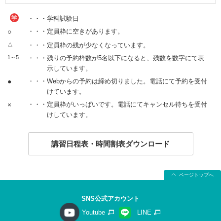
学
・・・学科試験日
○
・・・定員枠に空きがあります。
△
・・・定員枠の残が少なくなっています。
1～5
・・・残りの予約枠数が5名以下になると、残数を数字にて表
示しています。
●
・・・Webからの予約は締め切りました。電話にて予約を受付
けています。
×
・・・定員枠がいっぱいです。電話にてキャンセル待ちを受付
けしています。
講習日程表・時間割表ダウンロード
ページトップへ
SNS公式アカウント
Youtube
LINE