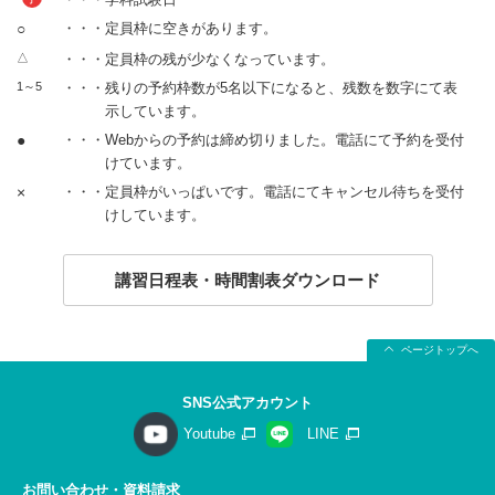
○
・・・定員枠に空きがあります。
△
・・・定員枠の残が少なくなっています。
1～5
・・・残りの予約枠数が5名以下になると、残数を数字にて表
示しています。
●
・・・Webからの予約は締め切りました。電話にて予約を受付
けています。
×
・・・定員枠がいっぱいです。電話にてキャンセル待ちを受付
けしています。
講習日程表・時間割表ダウンロード
ページトップへ
SNS公式アカウント
Youtube
LINE
お問い合わせ・資料請求