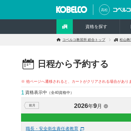
高松
資格を探す
コベルコ教習所 総合トップ
松山教
日程から予約する
※ 他ページへ遷移されると、カートがクリアされる場合があり
1
資格表示中
（全40資格中）
2026
9
年
月
前月
職長・安全衛生責任者教育