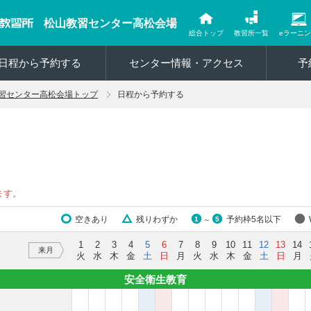
松山教習センター高松会場
総合トップ
教習所一覧
eラーニ
日程から予約する
センター情報・アクセス
予
習センター高松会場トップ
日程から予約する
ます。
空きあり
残りわずか
予約枠5名以下
1
5
～
1
2
3
4
5
6
7
8
9
10
11
12
13
14
来月
火
水
木
金
土
日
月
火
水
木
金
土
日
月
安全衛生教育