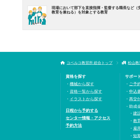
現場において部下を直接指揮・監督する職長など（
教育を兼ねる）を対象とする教育
コベルコ教習所 総合トップ
松山教
資格を探す
サポー
機械から探す
ご予
資格一覧から探す
申込
イラストから探す
再交
助成
日程から予約する
建
センター情報・アクセス
教
予約方法
雇
短