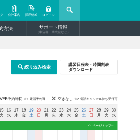
ング
会社案内
採用情報
ログイン
サポート情報
約方法
（申込書・助成金など）
講習日程表・時間割表
絞り込み検索
ダウンロード
WEB予約締切
空きなし
※1 電話予約可
※2 電話キャンセル待ち受付可
15
16
17
18
19
20
21
22
23
24
25
26
27
28
29
30
火
水
木
金
土
日
月
火
水
木
金
土
日
月
火
水
ページトップへ