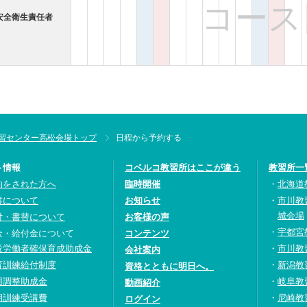
コース
安全衛生責任者
習センター高松会場トップ
日程から予約する
ト情報
コベルコ教習所はここが違う
教習所一
約をされた方へ
臨時開催
北海道
書について
お知らせ
市川教
城会場
付・書替について
お客様の声
宇都宮
金・給付金について
コンテンツ
設労働者確保育成助成金
市川教
会社案内
育訓練給付制度
新潟教
資格とともに明日へ。
用調整助成金
岐阜教
動画紹介
期訓練受講費
尼崎教
ログイン