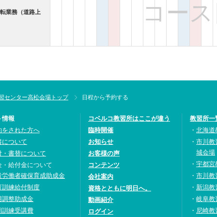
コース
運転業務（道路上
習センター高松会場トップ
日程から予約する
ト情報
コベルコ教習所はここが違う
教習所一
約をされた方へ
臨時開催
北海道
書について
お知らせ
市川教
城会場
付・書替について
お客様の声
宇都宮
金・給付金について
コンテンツ
設労働者確保育成助成金
市川教
会社案内
育訓練給付制度
新潟教
資格とともに明日へ。
用調整助成金
岐阜教
動画紹介
期訓練受講費
尼崎教
ログイン