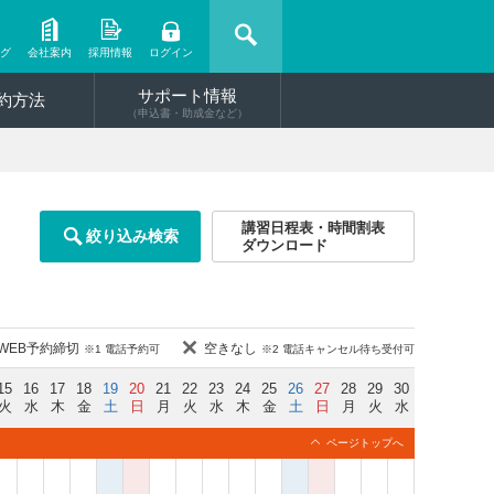
ング
会社案内
採用情報
ログイン
サポート情報
約方法
（申込書・助成金など）
講習日程表・時間割表
絞り込み検索
ダウンロード
WEB予約締切
空きなし
※1 電話予約可
※2 電話キャンセル待ち受付可
15
16
17
18
19
20
21
22
23
24
25
26
27
28
29
30
火
水
木
金
土
日
月
火
水
木
金
土
日
月
火
水
ページトップへ