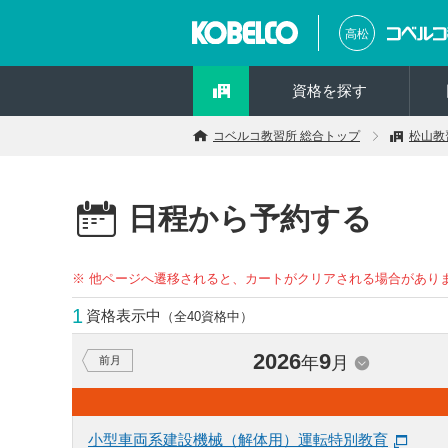
高松
資格を探す
コベルコ教習所 総合トップ
松山教
日程から予約する
※ 他ページへ遷移されると、カートがクリアされる場合があり
1
資格表示中
（全40資格中）
2026
9
年
月
前月
小型車両系建設機械（解体用）運転特別教育