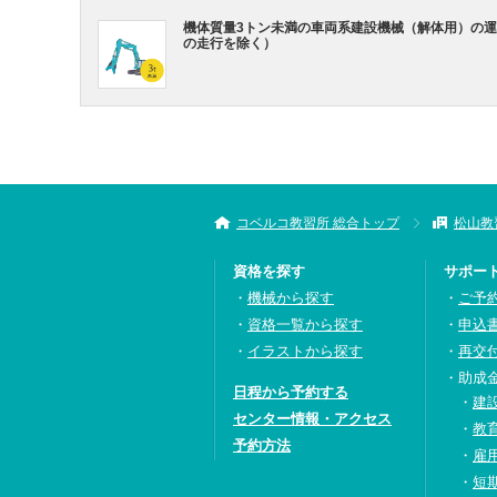
機体質量3トン未満の車両系建設機械（解体用）の
の走行を除く）
コベルコ教習所 総合トップ
松山教
資格を探す
サポー
機械から探す
ご予
資格一覧から探す
申込
イラストから探す
再交
助成
日程から予約する
建
センター情報・アクセス
教
予約方法
雇
短