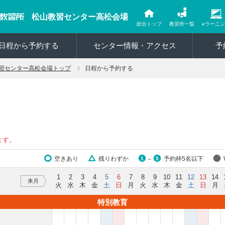
松山教習センター高松会場
総合トップ
教習所一覧
eラーニ
日程から予約する
センター情報・アクセス
予
習センター高松会場トップ
日程から予約する
ます。
空きあり
残りわずか
予約枠5名以下
1
5
～
1
2
3
4
5
6
7
8
9
10
11
12
13
14
来月
火
水
木
金
土
日
月
火
水
木
金
土
日
月
特別教育