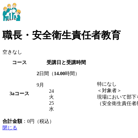
職長・安全衛生責任者教育
空きなし
コース
受講日と受講時間
2
日間（
14.00
時間）
特になし
9月
＜対象者＞
24
3a
コース
火
現場において部下
25
（安全衛生責任者
水
合計金額
：
0
円（税込）
閉じる