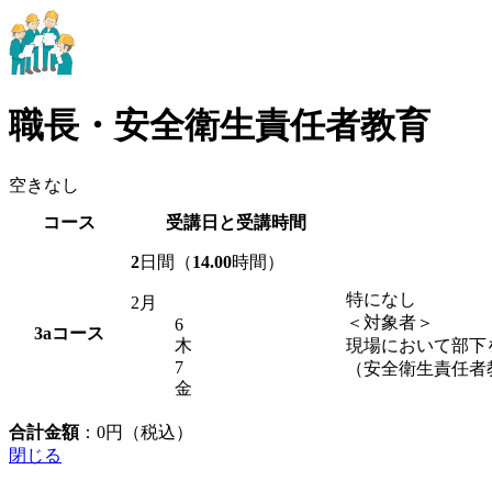
職長・安全衛生責任者教育
空きなし
コース
受講日と受講時間
2
日間（
14.00
時間）
特になし
2月
＜対象者＞
6
3a
コース
木
現場において部下
7
（安全衛生責任者
金
合計金額
：
0
円（税込）
閉じる