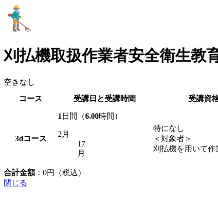
刈払機取扱作業者安全衛生教
空きなし
コース
受講日と受講時間
受講資
1
日間（
6.00
時間）
特になし
2月
3d
コース
＜対象者＞
17
刈払機を用いて作
月
合計金額
：
0
円（税込）
閉じる