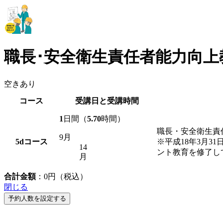
職長･安全衛生責任者能力向上
空きあり
コース
受講日と受講時間
1
日間（
5.70
時間）
職長・安全衛生責
9月
5d
コース
※平成18年3月3
14
ント教育を修了し
月
合計金額
：
0
円（税込）
閉じる
予約人数を設定する