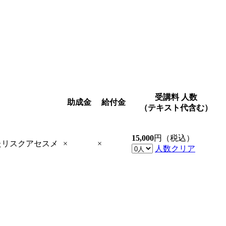
受講料
人数
助成金
給付金
（テキスト代含む）
15,000
円（税込）
たリスクアセスメ
×
×
人数クリア