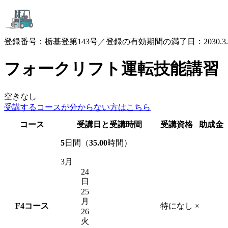
登録番号：栃基登第143号／登録の有効期間の満了日：2030.3.
フォークリフト運転技能講習
空きなし
受講するコースが
分からない方はこちら
コース
受講日と受講時間
受講資格
助成金
5
日間（
35.00
時間）
3月
24
日
25
月
F4
コース
特になし
×
26
火