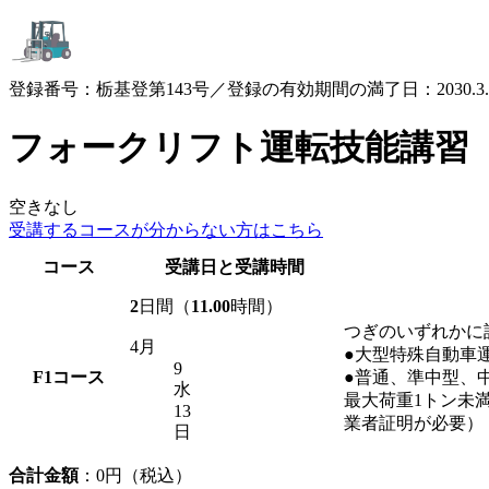
登録番号：栃基登第143号／登録の有効期間の満了日：2030.3.
フォークリフト運転技能講習
空きなし
受講するコースが
分からない方はこちら
コース
受講日と受講時間
2
日間（
11.00
時間）
つぎのいずれかに
4月
●大型特殊自動車
9
F1
コース
●普通、準中型、
水
最大荷重1トン未
13
業者証明が必要）
日
合計金額
：
0
円（税込）