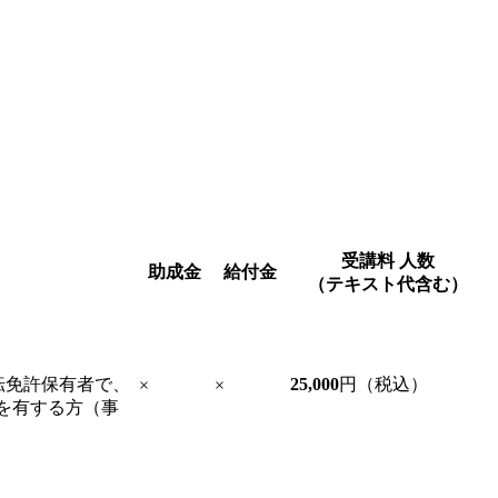
受講料
人数
助成金
給付金
（テキスト代含む）
転免許保有者で、
25,000
円（税込）
×
×
を有する方（事