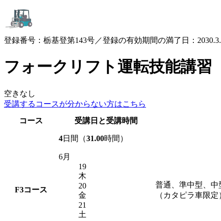
登録番号：栃基登第143号／登録の有効期間の満了日：2030.3.
フォークリフト運転技能講習
空きなし
受講するコースが
分からない方はこちら
コース
受講日と受講時間
4
日間（
31.00
時間）
6月
19
木
普通、準中型、中
20
F3
コース
金
（カタピラ車限定
21
土