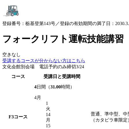
登録番号：栃基登第143号／登録の有効期間の満了日：2030.3.
フォークリフト運転技能講習
空きなし
受講するコースが
分からない方はこちら
文化会館別会場 電話予約のみ締切3/24
コース
受講日と受講時間
4
日間（
31.00
時間）
4月
1
火
普通、準中型、中
14
F3
コース
月
（カタピラ車限定
15