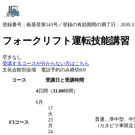
登録番号：栃基登第143号／登録の有効期間の満了日：2030.3.
フォークリフト運転技能講習
空きなし
受講するコースが
分からない方はこちら
文化会館別会場 電話予約のみ締切6/9
コース
受講日と受講時間
4
日間（
31.00
時間）
6月
17
火
普通、準中型、中
23
F3
コース
月
（カタピラ車限定
24