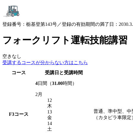
登録番号：栃基登第143号／登録の有効期間の満了日：2030.3.
フォークリフト運転技能講習
空きなし
受講するコースが
分からない方はこちら
コース
受講日と受講時間
4
日間（
31.00
時間）
2月
12
木
普通、準中型、中
13
F3
コース
金
（カタピラ車限定
14
土