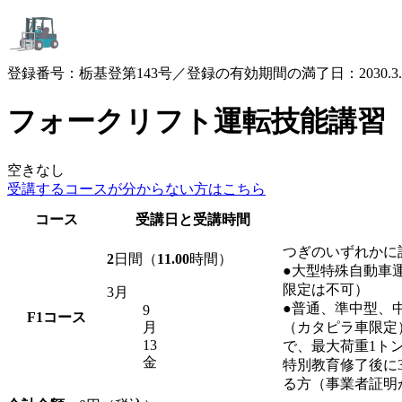
登録番号：栃基登第143号／登録の有効期間の満了日：2030.3.
フォークリフト運転技能講習
空きなし
受講するコースが
分からない方はこちら
コース
受講日と受講時間
つぎのいずれかに
2
日間（
11.00
時間）
●大型特殊自動車
限定は不可）
3月
●普通、準中型、
9
F1
コース
月
（カタピラ車限定
13
で、最大荷重1ト
金
特別教育修了後に
る方（事業者証明