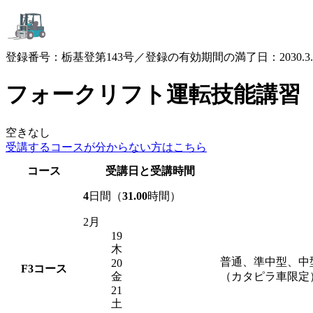
登録番号：栃基登第143号／登録の有効期間の満了日：2030.3.
フォークリフト運転技能講習
空きなし
受講するコースが
分からない方はこちら
コース
受講日と受講時間
4
日間（
31.00
時間）
2月
19
木
普通、準中型、中
20
F3
コース
金
（カタピラ車限定
21
土