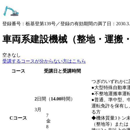
登録番号：栃基登第139号／登録の有効期間の満了日：2030.3.
車両系建設機械（整地・運搬
空きなし
受講するコースが
分からない方はこちら
コース
受講日と受講時間
つぎのいずれかに
●大型特殊自動車
●不整地運搬車運
2
日間（
14.00
時間）
●普通、準中型、
運転免許を保有し
3月
る方
7
C
コース
◆機体質量3トン
金
（整地等）または
8