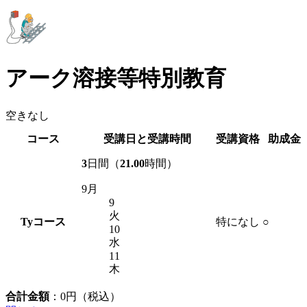
アーク溶接等特別教育
空きなし
コース
受講日と受講時間
受講資格
助成金
3
日間（
21.00
時間）
9月
9
火
Ty
コース
特になし
○
10
水
11
木
合計金額
：
0
円（税込）