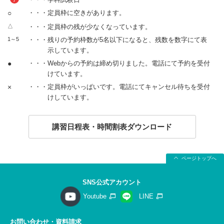
○
・・・定員枠に空きがあります。
△
・・・定員枠の残が少なくなっています。
1～5
・・・残りの予約枠数が5名以下になると、残数を数字にて表
示しています。
●
・・・Webからの予約は締め切りました。電話にて予約を受付
けています。
×
・・・定員枠がいっぱいです。電話にてキャンセル待ちを受付
けしています。
講習日程表・時間割表ダウンロード
ページトップへ
SNS公式アカウント
Youtube
LINE
お問い合わせ・資料請求