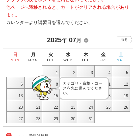
他ページへ遷移されると、カートがクリアされる場合があり
ます。
カレンダーより講習日を選んでください。
2025
07
年
月
来月
日
月
火
水
木
金
土
SUN
MON
TUE
WED
THU
FRI
SAT
1
2
3
4
5
カテゴリ・資格・コー
6
7
8
9
10
11
12
スを先に選んでくださ
い。
13
14
15
16
17
18
19
20
21
22
23
24
25
26
27
28
29
30
31
学
・・・学科試験日