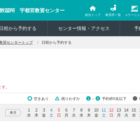
宇都宮教習センター
総合トップ
教習所一覧
eラーニ
日程から予約する
センター情報・アクセス
予
教習センタートップ
日程から予約する
ます。
空きあり
残りわずか
予約枠5名以下
1
5
～
1
2
3
4
5
6
7
8
9
10
11
12
13
14
15
来月
水
木
金
土
日
月
火
水
木
金
土
日
月
火
水