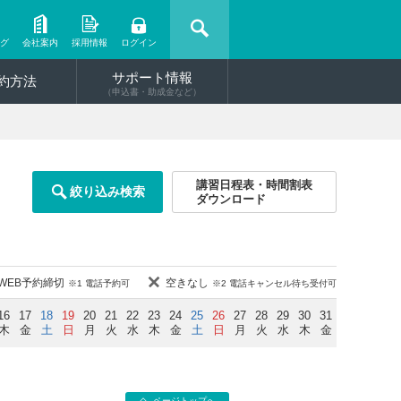
ング
会社案内
採用情報
ログイン
サポート情報
約方法
（申込書・助成金など）
講習日程表・時間割表
絞り込み検索
ダウンロード
WEB予約締切
空きなし
※1 電話予約可
※2 電話キャンセル待ち受付可
16
17
18
19
20
21
22
23
24
25
26
27
28
29
30
31
木
金
土
日
月
火
水
木
金
土
日
月
火
水
木
金
ページトップへ