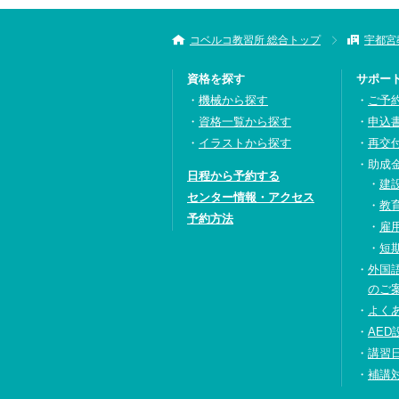
コベルコ教習所 総合トップ
宇都宮
資格を探す
サポー
機械から探す
ご予
資格一覧から探す
申込
イラストから探す
再交
助成
日程から予約する
建
センター情報・アクセス
教
予約方法
雇
短
外国
のご
よく
AED
講習
補講