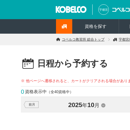
宇都宮
資格を探す
コベルコ教習所 総合トップ
宇都宮
日程から予約する
※ 他ページへ遷移されると、カートがクリアされる場合があり
0
資格表示中
（全40資格中）
2025
10
年
月
前月