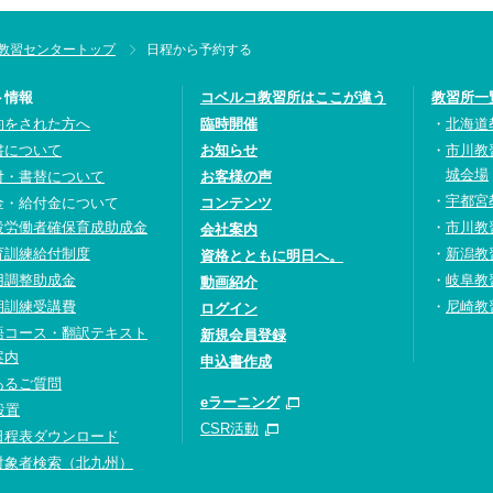
教習センタートップ
日程から予約する
ト情報
コベルコ教習所はここが違う
教習所一
約をされた方へ
臨時開催
北海道
書について
お知らせ
市川教
城会場
付・書替について
お客様の声
宇都宮
金・給付金について
コンテンツ
設労働者確保育成助成金
市川教
会社案内
育訓練給付制度
新潟教
資格とともに明日へ。
用調整助成金
岐阜教
動画紹介
期訓練受講費
尼崎教
ログイン
語コース・翻訳テキスト
新規会員登録
案内
申込書作成
あるご質問
eラーニング
設置
CSR活動
日程表ダウンロード
対象者検索（北九州）