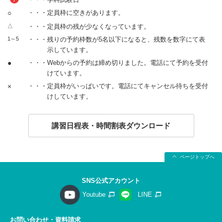
○
・・・定員枠に空きがあります。
△
・・・定員枠の残が少なくなっています。
1～5
・・・残りの予約枠数が5名以下になると、残数を数字にて表
示しています。
●
・・・Webからの予約は締め切りました。電話にて予約を受付
けています。
×
・・・定員枠がいっぱいです。電話にてキャンセル待ちを受付
けしています。
講習日程表・時間割表ダウンロード
ページトップへ
SNS公式アカウント
Youtube
LINE
お問い合わせ・資料請求