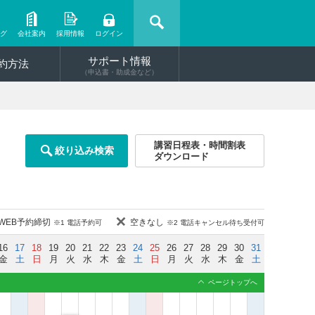
ング
会社案内
採用情報
ログイン
サポート情報
約方法
（申込書・助成金など）
講習日程表・時間割表
絞り込み検索
ダウンロード
WEB予約締切
空きなし
※1 電話予約可
※2 電話キャンセル待ち受付可
16
17
18
19
20
21
22
23
24
25
26
27
28
29
30
31
金
土
日
月
火
水
木
金
土
日
月
火
水
木
金
土
ページトップへ