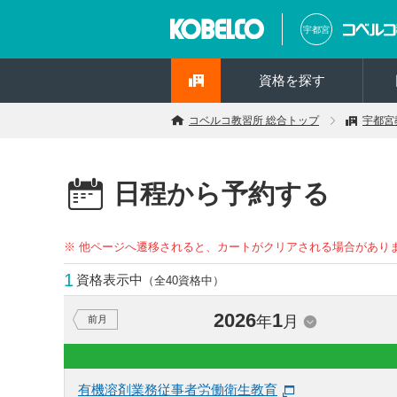
宇都宮
資格を探す
コベルコ教習所 総合トップ
宇都宮
日程から予約する
※ 他ページへ遷移されると、カートがクリアされる場合があり
1
資格表示中
（全40資格中）
2026
1
年
月
前月
有機溶剤業務従事者労働衛生教育