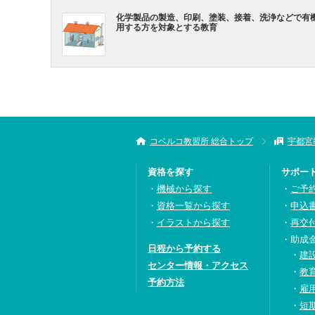
化学製品の製造、印刷、塗装、接着、洗浄などで有
用する方を対象とする教育
コベルコ教習所 総合トップ
宇都宮
資格を探す
サポー
機械から探す
ご予
資格一覧から探す
申込
イラストから探す
再交
助成
日程から予約する
建
センター情報・アクセス
教
予約方法
雇
短