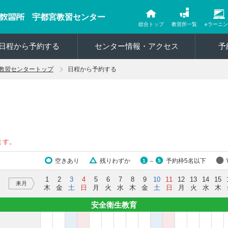
宇都宮教習センター
総合トップ
教習所一覧
eラーニ
日程から予約する
センター情報・アクセス
予
教習センタートップ
日程から予約する
ます。
空きあり
残りわずか
予約枠5名以下
1
5
～
1
2
3
4
5
6
7
8
9
10
11
12
13
14
15
来月
木
金
土
日
月
火
水
木
金
土
日
月
火
水
木
安全衛生教育