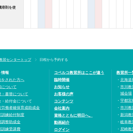
機溶剤を使
教習センタートップ
日程から予約する
ト情報
コベルコ教習所はここが違う
教習所一
約をされた方へ
臨時開催
北海道
書について
お知らせ
市川教
城会場
付・書替について
お客様の声
宇都宮
金・給付金について
コンテンツ
設労働者確保育成助成金
市川教
会社案内
育訓練給付制度
新潟教
資格とともに明日へ。
用調整助成金
岐阜教
動画紹介
期訓練受講費
尼崎教
ログイン