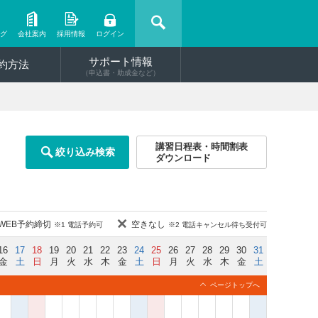
ング
会社案内
採用情報
ログイン
サポート情報
約方法
（申込書・助成金など）
講習日程表・時間割表
絞り込み検索
ダウンロード
WEB予約締切
空きなし
※1 電話予約可
※2 電話キャンセル待ち受付可
16
17
18
19
20
21
22
23
24
25
26
27
28
29
30
31
金
土
日
月
火
水
木
金
土
日
月
火
水
木
金
土
ページトップへ