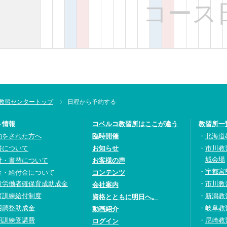
コース
教習センタートップ
日程から予約する
ト情報
コベルコ教習所はここが違う
教習所一
約をされた方へ
臨時開催
北海道
書について
お知らせ
市川教
城会場
付・書替について
お客様の声
宇都宮
金・給付金について
コンテンツ
設労働者確保育成助成金
市川教
会社案内
育訓練給付制度
新潟教
資格とともに明日へ。
用調整助成金
岐阜教
動画紹介
期訓練受講費
尼崎教
ログイン