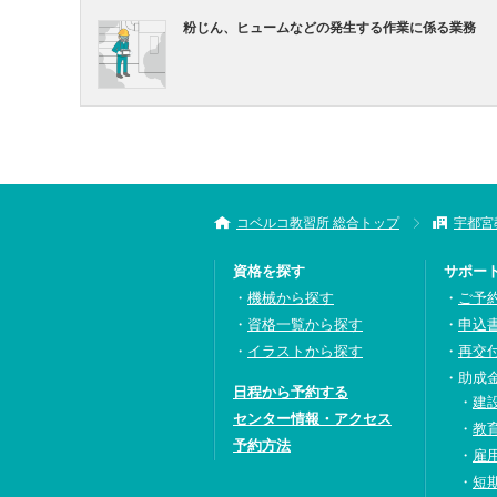
粉じん、ヒュームなどの発生する作業に係る業務
コベルコ教習所 総合トップ
宇都宮
資格を探す
サポー
機械から探す
ご予
資格一覧から探す
申込
イラストから探す
再交
助成
日程から予約する
建
センター情報・アクセス
教
予約方法
雇
短