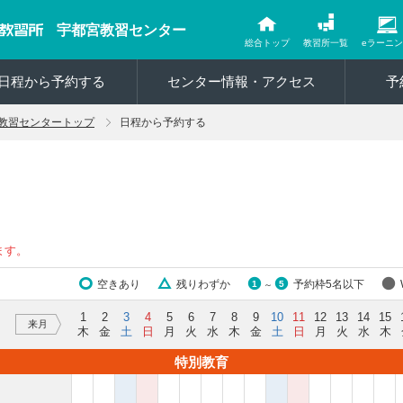
宇都宮教習センター
総合トップ
教習所一覧
eラーニ
日程から予約する
センター情報・アクセス
予
教習センタートップ
日程から予約する
ます。
空きあり
残りわずか
予約枠5名以下
1
5
～
1
2
3
4
5
6
7
8
9
10
11
12
13
14
15
来月
木
金
土
日
月
火
水
木
金
土
日
月
火
水
木
特別教育