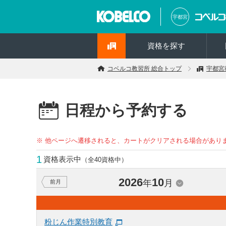
宇都宮
資格を探す
コベルコ教習所 総合トップ
宇都宮
日程から予約する
※ 他ページへ遷移されると、カートがクリアされる場合があり
1
資格表示中
（全40資格中）
2026
10
年
月
前月
粉じん作業特別教育