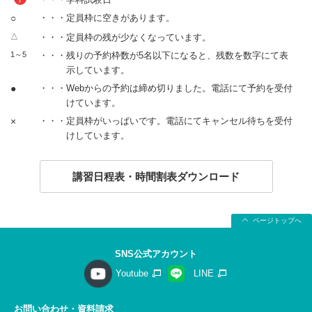
○
・・・定員枠に空きがあります。
△
・・・定員枠の残が少なくなっています。
1～5
・・・残りの予約枠数が5名以下になると、残数を数字にて表
示しています。
●
・・・Webからの予約は締め切りました。電話にて予約を受付
けています。
×
・・・定員枠がいっぱいです。電話にてキャンセル待ちを受付
けしています。
講習日程表・時間割表ダウンロード
ページトップへ
SNS公式アカウント
Youtube
LINE
お問い合わせ・資料請求