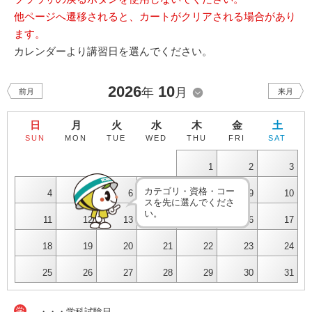
他ページへ遷移されると、カートがクリアされる場合があり
ます。
カレンダーより講習日を選んでください。
2026
10
年
月
前月
来月
日
月
火
水
木
金
土
SUN
MON
TUE
WED
THU
FRI
SAT
1
2
3
カテゴリ・資格・コー
4
5
6
7
8
9
10
スを先に選んでくださ
い。
11
12
13
14
15
16
17
18
19
20
21
22
23
24
25
26
27
28
29
30
31
学
・・・学科試験日