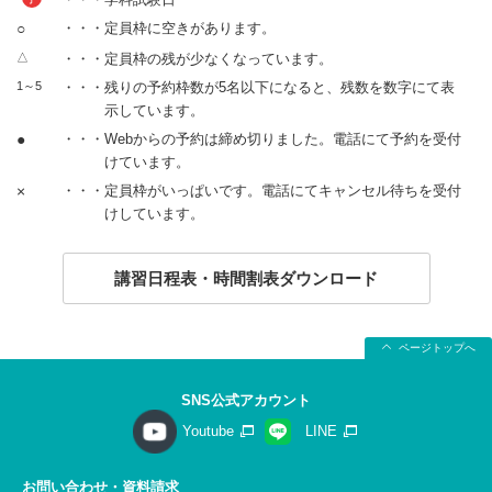
○
・・・定員枠に空きがあります。
△
・・・定員枠の残が少なくなっています。
1～5
・・・残りの予約枠数が5名以下になると、残数を数字にて表
示しています。
●
・・・Webからの予約は締め切りました。電話にて予約を受付
けています。
×
・・・定員枠がいっぱいです。電話にてキャンセル待ちを受付
けしています。
講習日程表・時間割表ダウンロード
ページトップへ
SNS公式アカウント
Youtube
LINE
お問い合わせ・資料請求