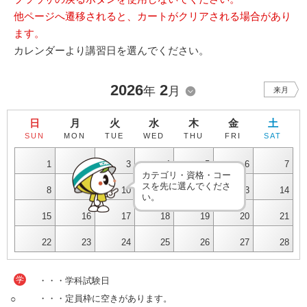
他ページへ遷移されると、カートがクリアされる場合があり
ます。
カレンダーより講習日を選んでください。
2026
2
年
月
来月
日
月
火
水
木
金
土
SUN
MON
TUE
WED
THU
FRI
SAT
1
2
3
4
5
6
7
カテゴリ・資格・コー
スを先に選んでくださ
8
9
10
11
12
13
14
い。
15
16
17
18
19
20
21
22
23
24
25
26
27
28
学
・・・学科試験日
○
・・・定員枠に空きがあります。