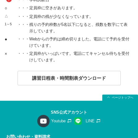
○
・・・定員枠に空きがあります。
△
・・・定員枠の残が少なくなっています。
1～5
・・・残りの予約枠数が5名以下になると、残数を数字にて表
示しています。
●
・・・Webからの予約は締め切りました。電話にて予約を受付
けています。
×
・・・定員枠がいっぱいです。電話にてキャンセル待ちを受付
けしています。
講習日程表・時間割表ダウンロード
ページトップへ
SNS公式アカウント
Youtube
LINE
お問い合わせ・資料請求