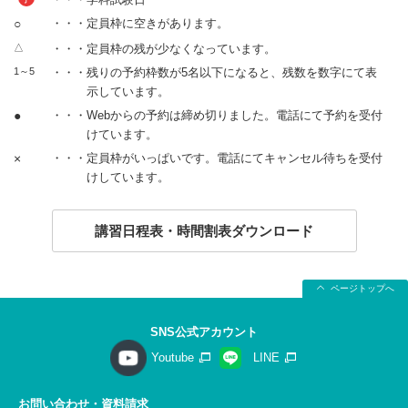
○
・・・定員枠に空きがあります。
△
・・・定員枠の残が少なくなっています。
1～5
・・・残りの予約枠数が5名以下になると、残数を数字にて表
示しています。
●
・・・Webからの予約は締め切りました。電話にて予約を受付
けています。
×
・・・定員枠がいっぱいです。電話にてキャンセル待ちを受付
けしています。
講習日程表・時間割表ダウンロード
ページトップへ
SNS公式アカウント
Youtube
LINE
お問い合わせ・資料請求