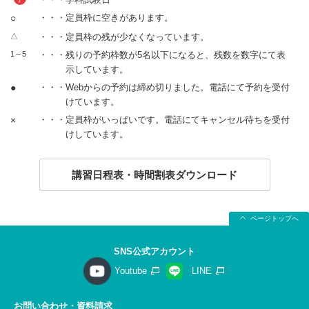
○
・・・定員枠に空きがあります。
△
・・・定員枠の残が少なくなっています。
1～5
・・・残りの予約枠数が5名以下になると、残数を数字にて表
示しています。
●
・・・Webからの予約は締め切りました。電話にて予約を受付
けています。
×
・・・定員枠がいっぱいです。電話にてキャンセル待ちを受付
けしています。
講習日程表・時間割表ダウンロード
ページトップへ
SNS公式アカウント
Youtube
LINE
お問い合わせ・資料請求