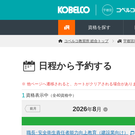
宇都宮
資格を探す
コベルコ教習所 総合トップ
宇都宮
日程から予約する
※ 他ページへ遷移されると、カートがクリアされる場合があり
1
資格表示中
（全40資格中）
2026
8
年
月
前月
職長･安全衛生責任者能力向上教育（建設業向け）