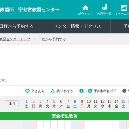
宇都宮教習センター
総合トップ
教習所一覧
eラーニ
日程から予約する
センター情報・アクセス
予
教習センタートップ
日程から予約する
ます。
空きあり
残りわずか
予約枠5名以下
1
5
～
1
2
3
4
5
6
7
8
9
10
11
12
13
14
15
来月
土
日
月
火
水
木
金
土
日
月
火
水
木
金
土
安全衛生教育