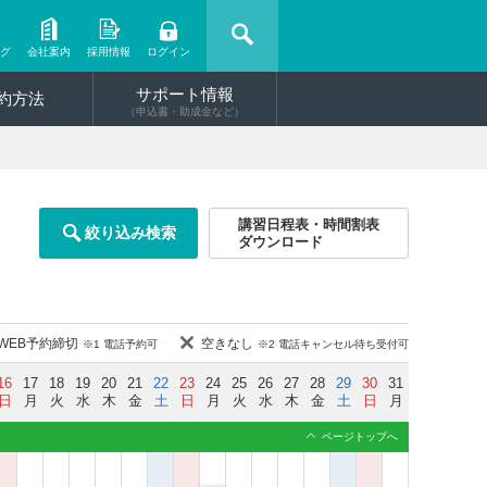
ング
会社案内
採用情報
ログイン
サポート情報
約方法
（申込書・助成金など）
講習日程表・時間割表
絞り込み検索
ダウンロード
WEB予約締切
空きなし
※1 電話予約可
※2 電話キャンセル待ち受付可
16
17
18
19
20
21
22
23
24
25
26
27
28
29
30
31
日
月
火
水
木
金
土
日
月
火
水
木
金
土
日
月
ページトップへ