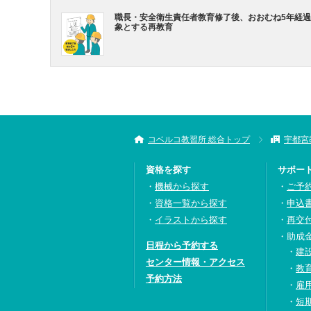
職長・安全衛生責任者教育修了後、おおむね5年経
象とする再教育
コベルコ教習所 総合トップ
宇都宮
資格を探す
サポー
機械から探す
ご予
資格一覧から探す
申込
イラストから探す
再交
助成
日程から予約する
建
センター情報・アクセス
教
予約方法
雇
短