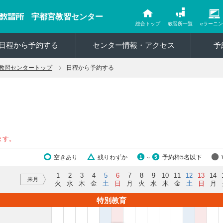
宇都宮教習センター
総合トップ
教習所一覧
eラーニ
日程から予約する
センター情報・アクセス
予
教習センタートップ
日程から予約する
ます。
空きあり
残りわずか
予約枠5名以下
1
5
～
1
2
3
4
5
6
7
8
9
10
11
12
13
14
来月
火
水
木
金
土
日
月
火
水
木
金
土
日
月
特別教育