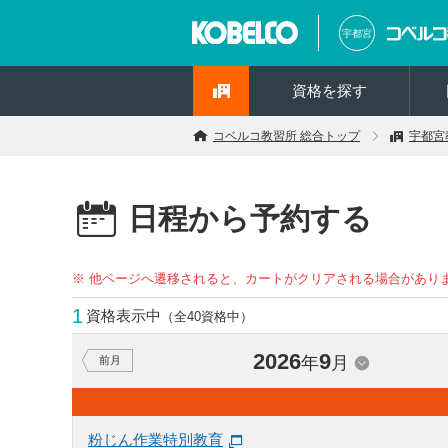
宇都宮
資格を探す
コベルコ教習所 総合トップ
宇都宮
日程から予約する
※ 他ページへ遷移されると、カートがクリアされる場合があり
1
資格表示中
（全40資格中）
2026
9
年
月
前月
粉じん作業特別教育