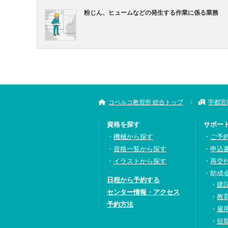
粉じん、ヒュームなどの発生する作業に係る業務
コベルコ教習所 総合トップ
宇都宮
資格を探す
サポー
機械から探す
ご予
資格一覧から探す
申込
イラストから探す
再交
助成
日程から予約する
建
センター情報・アクセス
教
予約方法
雇
短