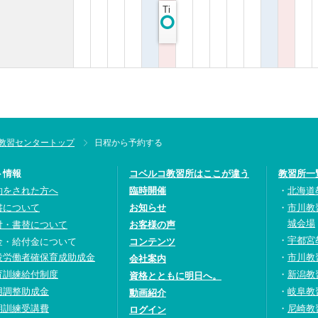
Ti
教習センタートップ
日程から予約する
ト情報
コベルコ教習所はここが違う
教習所一
約をされた方へ
臨時開催
北海道
書について
お知らせ
市川教
城会場
付・書替について
お客様の声
宇都宮
金・給付金について
コンテンツ
設労働者確保育成助成金
市川教
会社案内
育訓練給付制度
新潟教
資格とともに明日へ。
用調整助成金
岐阜教
動画紹介
期訓練受講費
尼崎教
ログイン