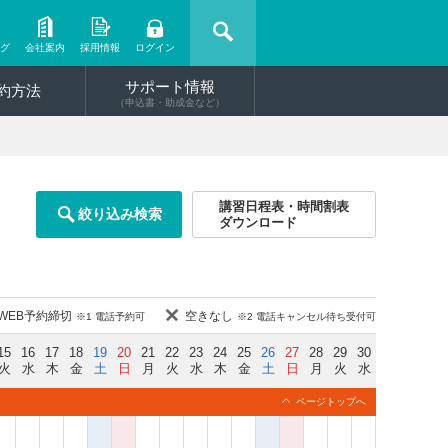
ング
会社案内
採用情報
ログイン
サポート情報
約方法
（申込書・助成金など）
講習日程表・時間割表
絞り込み検索
ダウンロード
WEB予約締切
空きなし
※1 電話予約可
※2 電話キャンセル待ち受付可
15
16
17
18
19
20
21
22
23
24
25
26
27
28
29
30
火
水
木
金
土
日
月
火
水
木
金
土
日
月
火
水
ページトップへ