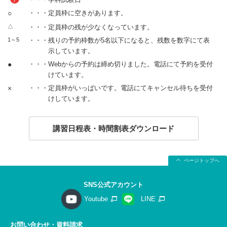
○
・・・定員枠に空きがあります。
△
・・・定員枠の残が少なくなっています。
1～5
・・・残りの予約枠数が5名以下になると、残数を数字にて表
示しています。
●
・・・Webからの予約は締め切りました。電話にて予約を受付
けています。
×
・・・定員枠がいっぱいです。電話にてキャンセル待ちを受付
けしています。
講習日程表・時間割表ダウンロード
ページトップへ
SNS公式アカウント
Youtube
LINE
お問い合わせ・資料請求