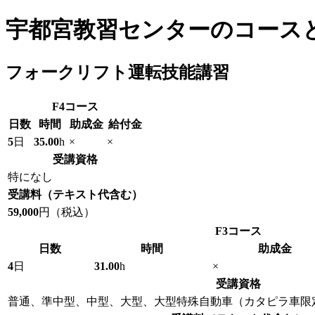
宇都宮教習センターのコース
フォークリフト運転技能講習
F4
コース
日数
時間
助成金
給付金
5
日
35.00
h
×
×
受講資格
特になし
受講料
（テキスト代含む）
59,000
円（税込）
F3
コース
日数
時間
助成金
4
日
31.00
h
×
受講資格
普通、準中型、中型、大型、大型特殊自動車（カタピラ車限