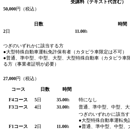
受講料
（テキスト代含む）
50,000
円（税込）
日数
時間
2
日
11.00
h
つぎのいずれかに該当する方
●大型特殊自動車運転免許保有者（カタピラ車限定は不可）
●普通、準中型、中型、大型、大型特殊自動車（カタピラ車
る方（事業者証明が必要）
27,000
円（税込）
コース
日数
時間
F4
コース
5
日
35.00
h
特になし
F3
コース
4
日
31.00
h
普通、準中型、中型、大
つぎのいずれかに該当す
●大型特殊自動車運転免
F1
コース
2
日
11.00
h
●普通、準中型、中型、