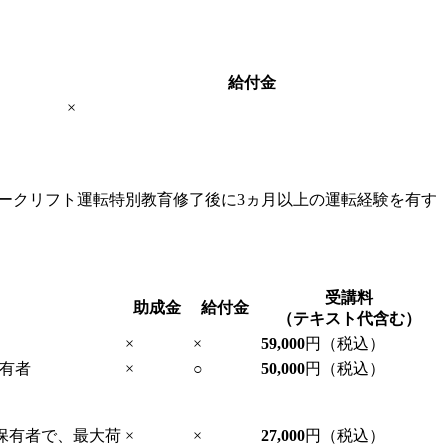
給付金
×
ークリフト運転特別教育修了後に3ヵ月以上の運転経験を有す
受講料
助成金
給付金
（テキスト代含む）
×
×
59,000
円（税込）
有者
×
○
50,000
円（税込）
保有者で、最大荷
×
×
27,000
円（税込）