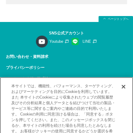
ページトップへ
SNS公式アカウント
Youtube
LINE
お問い合わせ・資料請求
プライバシーポリシー
ソーシャルメディアポリシー
本サイトでは、機能性、パフォーマンス、ターゲティング、
サイトの利用について
およびマーケティングを目的にCookieを利用しています。
また 本サイトのCookieにより収集されたウェブの閲覧履歴
サイトマップ
及びその分析結果と個人データとを結びつけて当社の製品・
サービス等に関するご案内やご連絡の目的で利用いたしま
関連リンク
す。 Cookieの利用に同意頂ける場合は、「同意する」ボタ
ンを押してください。また、このメッセージボックスを閉じ
採用情報
るか、本サイトの利用を続けた場合も同意したとみなしま
す。 お客様がクッキーの使用に同意するかどうか選択を希
Copyright(C) 2026 Kobelco Training Services Co,.Ltd.